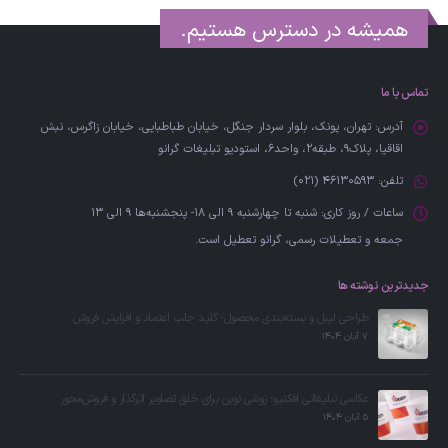
همیشه در دسترس هستیم.
تماس با ما
آدرس:
تهران، پونک، بلوار سردار جنگل، خیابان طباطبایی، خیابان زاگرس، نبش
اقاقیا، پلاک۹، طبقه۲، واحد6، استودیو تبلیغات گرانو
تلفن:
46130593 (021)
ساعات / روز کاری:
شنبه تا چهارشنبه 9 الی 18- پنجشنبه‌ها 9 الی 13
جمعه‌ و تعطیلات رسمی، گرانو تعطیل است.
جدیدترین نوشته ها
طراحی لیبل و بسته‌بندی محصول؛ کلید جلب اعتماد و افزایش فروش
7 آبان 1404
عکاسی تبلیغاتی افکتیو؛ روشی نوین برای خلق تصاویر اثرگذار و فروش‌محور
5 آبان 1404