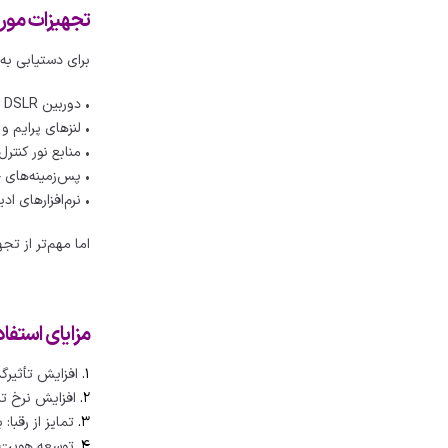
تجهیزات مورد 
برای دستیابی به 
• دوربین DSLR یا Mirrorless با کیفیت بالا
• لنزهای پرایم و
• منابع نور کنتر
• پس‌زمینه‌های 
• نرم‌افزارهای ادیت تخصصی
اما مهم‌تر از تج
مزایای استفاد
۱.
افزایش تأثیرگ
۲.
افزایش نرخ ت
۳.
تمایز از رقبا:
۴.
توسعه هویت ب