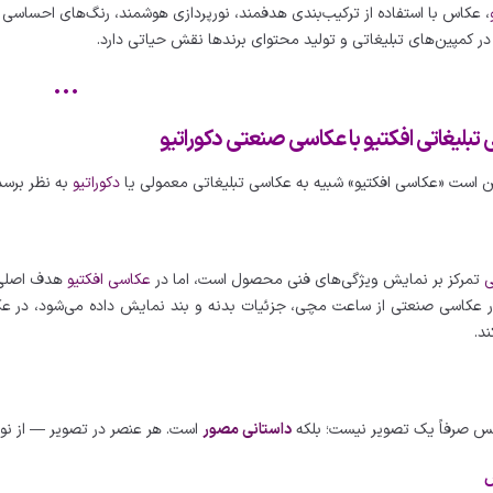
برای
، عکاس با استفاده از ترکیب‌بندی هدفمند، نورپردازی هوشمند، رنگ‌های احساسی و
خلق
ر کمپین‌های تبلیغاتی و تولید محتوای برندها نقش حیاتی دارد.
تصاویر
اثرگذار
•••
و
تبلیغاتی افکتیو با عکاسی صنعتی دکوراتیو
فروش‌محور
ن است «عکاسی افکتیو» شبیه به عکاسی تبلیغاتی معمولی یا
دکوراتیو
به نظر برسد،
ی
تمرکز بر نمایش ویژگی‌های فنی محصول است، اما در
عکاسی افکتیو
هدف اصل
 در عکاسی صنعتی از ساعت مچی، جزئیات بدنه و بند نمایش داده می‌شود، در 
ند.
س صرفاً یک تصویر نیست؛ بلکه
داستانی مصور
است. هر عنصر در تصویر — از نور 