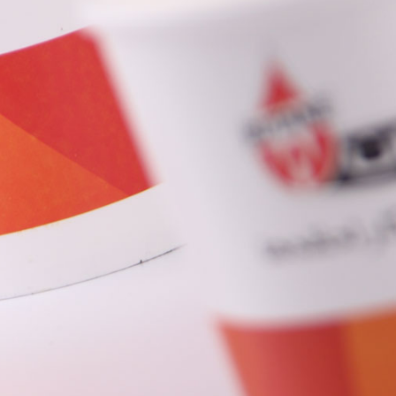
ار و فروش‌محور
بازاریابی مدرن
7 مهر 1404
یو؛ نگاهی دقیق به دنیای جزئیات
رنگ در طراحی گرافیک – اصول انتخاب پال
نعتی
رنگی
28 اردیبهشت 1404