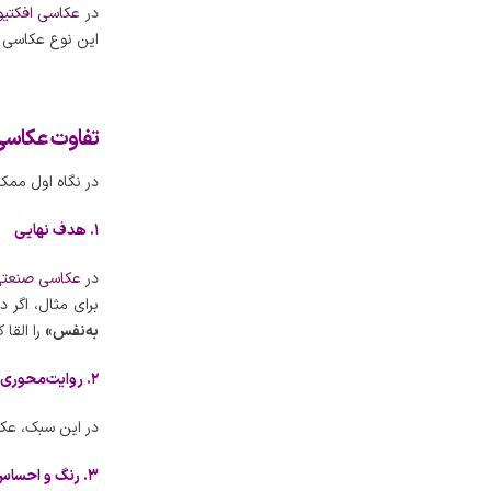
در
عکاسی افکتیو
این نوع عکاسی د
تفاوت عکاسی 
در نگاه اول ممک
۱. هدف نهایی
در
عکاسی صنعت
برای مثال، اگر
به‌نفس»
را القا ک
۲. روایت‌محوری
در این سبک، عک
۳. رنگ و احساس