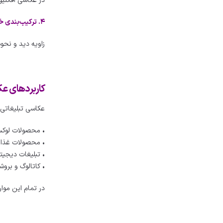
در عکاسی افکتیو،
۴. ترکیب‌بندی خلاقانه
زاویه دید و نحوه
کاربردهای عک
عکاسی تبلیغاتی ا
• محصولات لوکس
• محصولات غذای
• تبلیغات دیجیت
• کاتالوگ و بر
در تمام این موا