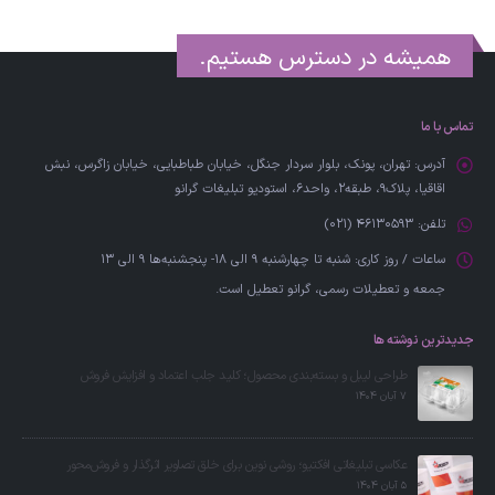
همیشه در دسترس هستیم.
تماس با ما
آدرس:
تهران، پونک، بلوار سردار جنگل، خیابان طباطبایی، خیابان زاگرس، نبش
اقاقیا، پلاک۹، طبقه۲، واحد6، استودیو تبلیغات گرانو
تلفن:
46130593 (021)
ساعات / روز کاری:
شنبه تا چهارشنبه 9 الی 18- پنجشنبه‌ها 9 الی 13
جمعه‌ و تعطیلات رسمی، گرانو تعطیل است.
جدیدترین نوشته ها
طراحی لیبل و بسته‌بندی محصول؛ کلید جلب اعتماد و افزایش فروش
7 آبان 1404
عکاسی تبلیغاتی افکتیو؛ روشی نوین برای خلق تصاویر اثرگذار و فروش‌محور
5 آبان 1404