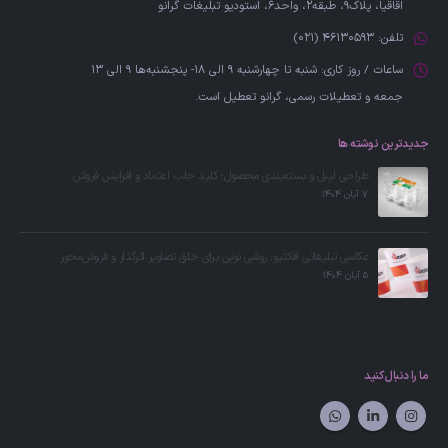
اقاقیا، پلاک۹، طبقه۲، واحد6، استودیو تبلیغات گرانو
تلفن:
46130593 (021)
ساعات / روز کاری:
شنبه تا چهارشنبه 9 الی 18- پنجشنبه‌ها 9 الی 13
جمعه‌ و تعطیلات رسمی، گرانو تعطیل است.
جدیدترین نوشته ها
طراحی لیبل و بسته‌بندی محصول؛ کلید جلب اعتماد و افزایش فروش
7 آبان 1404
عکاسی تبلیغاتی افکتیو؛ روشی نوین برای خلق تصاویر اثرگذار و فروش‌محور
5 آبان 1404
ما را دنبال کنید