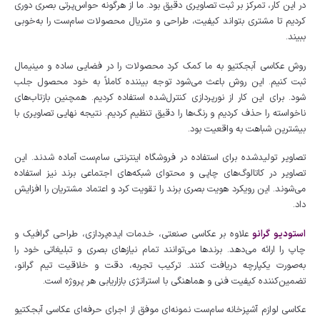
در این کار، تمرکز بر ثبت تصاویری دقیق بود. ما از هرگونه حواس‌پرتی بصری دوری
کردیم تا مشتری بتواند کیفیت، طراحی و متریال محصولات سام‌ست را به‌خوبی
ببیند.
روش عکاسی آبجکتیو به ما کمک کرد محصولات را در فضایی ساده و مینیمال
ثبت کنیم. این روش باعث می‌شود توجه بیننده کاملاً به خود محصول جلب
شود. برای این کار از نورپردازی کنترل‌شده استفاده کردیم. همچنین بازتاب‌های
ناخواسته را حذف کردیم و رنگ‌ها را دقیق تنظیم کردیم. نتیجه نهایی تصاویری با
بیشترین شباهت به واقعیت بود.
تصاویر تولیدشده برای استفاده در فروشگاه اینترنتی سام‌ست آماده شدند. این
تصاویر در کاتالوگ‌های چاپی و محتوای شبکه‌های اجتماعی برند نیز استفاده
می‌شوند. این رویکرد هویت بصری برند را تقویت کرد و اعتماد مشتریان را افزایش
داد.
استودیو گرانو
علاوه بر عکاسی صنعتی، خدمات ایده‌پردازی، طراحی گرافیک و
چاپ را ارائه می‌دهد. برندها می‌توانند تمام نیازهای بصری و تبلیغاتی خود را
به‌صورت یکپارچه دریافت کنند. ترکیب تجربه، دقت و خلاقیت تیم گرانو،
تضمین‌کننده کیفیت فنی و هماهنگی با استراتژی بازاریابی هر پروژه است.
عکاسی لوازم آشپزخانه سام‌ست نمونه‌ای موفق از اجرای حرفه‌ای عکاسی آبجکتیو