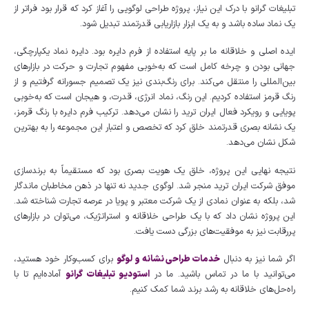
تبلیغات گرانو با درک این نیاز، پروژه طراحی لوگویی را آغاز کرد که قرار بود فراتر از
یک نماد ساده باشد و به یک ابزار بازاریابی قدرتمند تبدیل شود.
ایده اصلی و خلاقانه ما بر پایه استفاده از فرم دایره بود. دایره نماد یکپارچگی،
جهانی بودن و چرخه کامل است که به‌خوبی مفهوم تجارت و حرکت در بازارهای
بین‌المللی را منتقل می‌کند. برای رنگ‌بندی نیز یک تصمیم جسورانه گرفتیم و از
رنگ قرمز استفاده کردیم. این رنگ، نماد انرژی، قدرت، و هیجان است که به‌خوبی
پویایی و رویکرد فعال ایران ترید را نشان می‌دهد. ترکیب فرم دایره با رنگ قرمز،
یک نشانه بصری قدرتمند خلق کرد که تخصص و اعتبار این مجموعه را به بهترین
شکل نشان می‌دهد.
نتیجه نهایی این پروژه، خلق یک هویت بصری بود که مستقیماً به برندسازی
موفق شرکت ایران ترید منجر شد. لوگوی جدید نه تنها در ذهن مخاطبان ماندگار
شد، بلکه به عنوان نمادی از یک شرکت معتبر و پویا در عرصه تجارت شناخته شد.
این پروژه نشان داد که با یک طراحی خلاقانه و استراتژیک، می‌توان در بازارهای
پررقابت نیز به موفقیت‌های بزرگی دست یافت.
اگر شما نیز به دنبال
خدمات طراحی نشانه و لوگو
برای کسب‌وکار خود هستید،
می‌توانید با ما در تماس باشید. ما در
استودیو تبلیغات گرانو
آماده‌ایم تا با
راه‌حل‌های خلاقانه به رشد برند شما کمک کنیم.