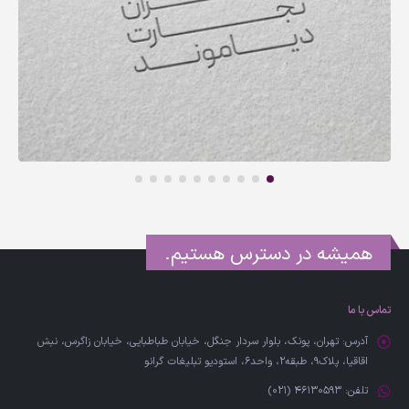
همیشه در دسترس هستیم.
تماس با ما
آدرس:
تهران، پونک، بلوار سردار جنگل، خیابان طباطبایی، خیابان زاگرس، نبش
اقاقیا، پلاک۹، طبقه۲، واحد6، استودیو تبلیغات گرانو
تلفن:
46130593 (021)