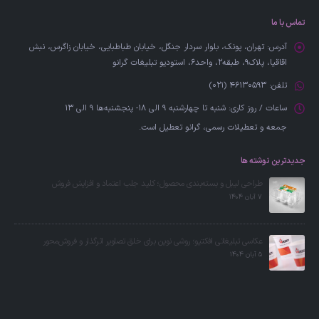
تماس با ما
آدرس:
تهران، پونک، بلوار سردار جنگل، خیابان طباطبایی، خیابان زاگرس، نبش
اقاقیا، پلاک۹، طبقه۲، واحد6، استودیو تبلیغات گرانو
تلفن:
46130593 (021)
ساعات / روز کاری:
شنبه تا چهارشنبه 9 الی 18- پنجشنبه‌ها 9 الی 13
جمعه‌ و تعطیلات رسمی، گرانو تعطیل است.
جدیدترین نوشته ها
طراحی لیبل و بسته‌بندی محصول؛ کلید جلب اعتماد و افزایش فروش
7 آبان 1404
عکاسی تبلیغاتی افکتیو؛ روشی نوین برای خلق تصاویر اثرگذار و فروش‌محور
5 آبان 1404