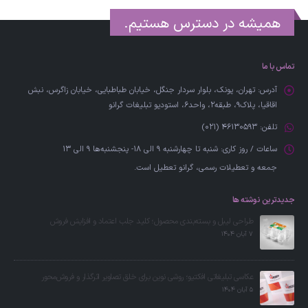
همیشه در دسترس هستیم.
تماس با ما
آدرس:
تهران، پونک، بلوار سردار جنگل، خیابان طباطبایی، خیابان زاگرس، نبش
اقاقیا، پلاک۹، طبقه۲، واحد6، استودیو تبلیغات گرانو
تلفن:
46130593 (021)
ساعات / روز کاری:
شنبه تا چهارشنبه 9 الی 18- پنجشنبه‌ها 9 الی 13
جمعه‌ و تعطیلات رسمی، گرانو تعطیل است.
جدیدترین نوشته ها
طراحی لیبل و بسته‌بندی محصول؛ کلید جلب اعتماد و افزایش فروش
7 آبان 1404
عکاسی تبلیغاتی افکتیو؛ روشی نوین برای خلق تصاویر اثرگذار و فروش‌محور
5 آبان 1404